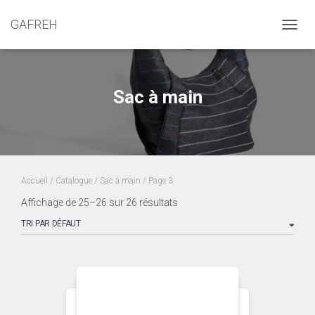
GAFREH
OUVRI
Sac à main
Accueil
/
Catalogue
/
Sac à main
/ Page 3
Affichage de 25–26 sur 26 résultats