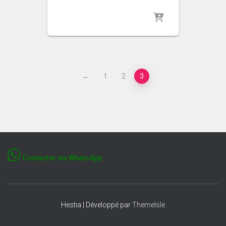
←
1
2
3
Contacter via WhatsApp
Hestia | Développé par
ThemeIsle