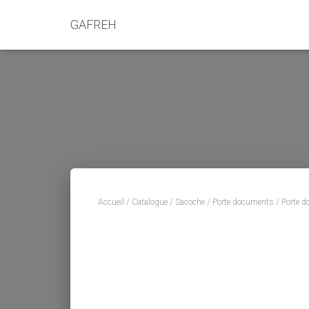
GAFREH
Accueil
/
Catalogue
/
Sacoche
/
Porte documents
/ Porte d