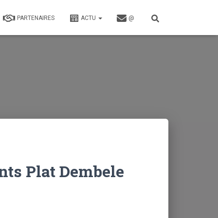
PARTENAIRES
ACTU
@
nts Plat Dembele